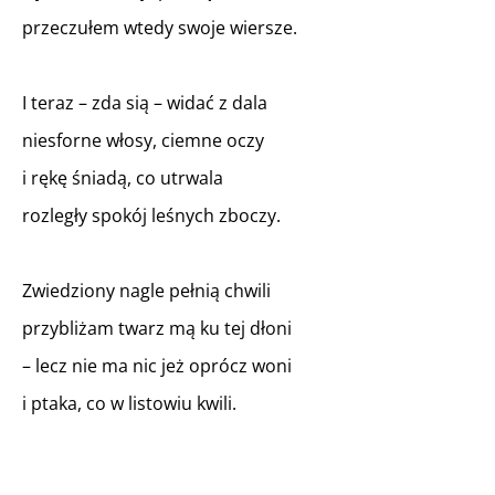
przeczułem wtedy swoje wiersze.
I teraz – zda sią – widać z dala
niesforne włosy, ciemne oczy
i rękę śniadą, co utrwala
rozległy spokój leśnych zboczy.
Zwiedziony nagle pełnią chwili
przybliżam twarz mą ku tej dłoni
– lecz nie ma nic jeż oprócz woni
i ptaka, co w listowiu kwili.