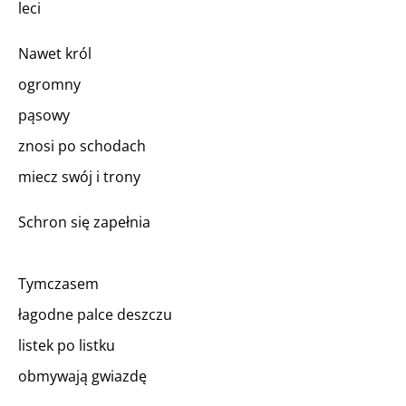
leci
Nawet król
ogromny
pąsowy
znosi po schodach
miecz swój i trony
Schron się zapełnia
Tymczasem
łagodne palce deszczu
listek po listku
obmywają gwiazdę