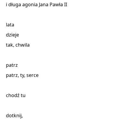
i długa agonia Jana Pawła II 

lata 

dzieje 

tak, chwila 

patrz 

patrz, ty, serce 

chodź tu 

dotknij, 
