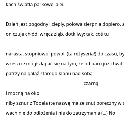
kach światła parkowej alei. 

Dzień jest pogodny i ciepły, połowa sierpnia dopiero, a

on czuje chłód, wręcz ziąb, dotkliwy: tak, coś tu 

narasta, stopniowo, powoli (ta reżyseria!) do czasu, by 

wreszcie mógł złapać się na tym, że od paru już chwil 

patrzy na gałąź starego klonu nad sobą – 

                                                                   czarną 

i mocną na oko 

niby sznur z Tooala (tę nazwę ma ze snu) poręczny w spra
wach nie do odłożenia i nie do zatrzymania (...) No 
