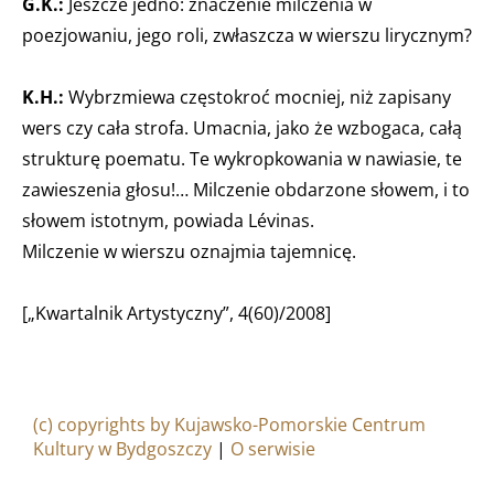
G.K.:
Jeszcze jedno: znaczenie milczenia w
poezjowaniu, jego roli, zwłaszcza w wierszu lirycznym?
K.H.:
Wybrzmiewa częstokroć mocniej, niż zapisany
wers czy cała strofa. Umacnia, jako że wzbogaca, całą
strukturę poematu. Te wykropkowania w nawiasie, te
zawieszenia głosu!… Milczenie obdarzone słowem, i to
słowem istotnym, powiada Lévinas.
Milczenie w wierszu oznajmia tajemnicę.
[„Kwartalnik Artystyczny”, 4(60)/2008]
(c) copyrights by Kujawsko-Pomorskie Centrum
Kultury w Bydgoszczy
|
O serwisie