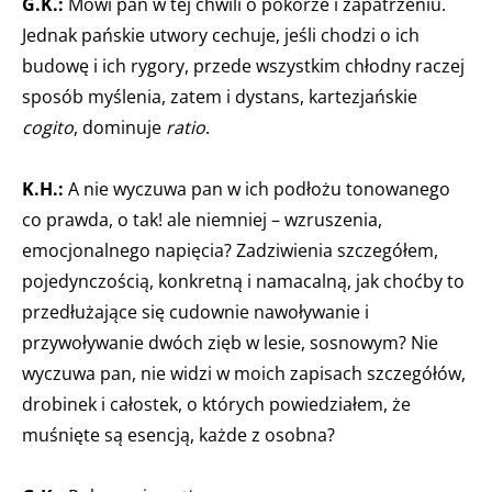
G.K.:
Mówi pan w tej chwili o pokorze i zapatrzeniu.
Jednak pańskie utwory cechuje, jeśli chodzi o ich
budowę i ich rygory, przede wszystkim chłodny raczej
sposób myślenia, zatem i dystans, kartezjańskie
cogito
, dominuje
ratio
.
K.H.:
A nie wyczuwa pan w ich podłożu tonowanego
co prawda, o tak! ale niemniej – wzruszenia,
emocjonalnego napięcia? Zadziwienia szczegółem,
pojedynczością, konkretną i namacalną, jak choćby to
przedłużające się cudownie nawoływanie i
przywoływanie dwóch zięb w lesie, sosnowym? Nie
wyczuwa pan, nie widzi w moich zapisach szczegółów,
drobinek i całostek, o których powiedziałem, że
muśnięte są esencją, każde z osobna?