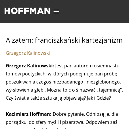
A zatem: franciszkański kartezjanizm
Grzegorz Kalinowski
Grzegorz Kalinowski:
Jest pan autorem osiemnastu
tomów poetyckich, w których podejmuje pan próbę
poszukiwania czegoś niezbadanego i niezgłębionego,
wy-słowienia głębi. Można to c o ś nazwać „tajemnicą”.
Czy świat a także sztuka ją objawiają? Jak i Gdzie?
Kazimierz Hoffman:
Dobre pytanie. Odniosę je, dla
porządku, do sfery myśli i pisarstwa. Odpowiem zaś