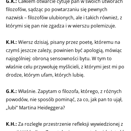
G.K.:
Całkiem otwarcie cytuje pan w swoich utworach
filozofów, sądząc po powtarzaniu się pewnych
nazwisk – filozofów ulubionych, ale i takich również, z
którymi się pan nie zgadza i w wierszu polemizuje.
K.H.:
Wiersz dzisiaj, pisany przez poetę, któremu na
czymś jeszcze zależy, powinien być apologią, mówiąc
najogólniej: obroną sensowności bytu. W tym to
właśnie celu przywołuję myślicieli, z którymi jest mi po
drodze, którym ufam, których lubię.
G.K.:
Właśnie. Zapytam o filozofa, którego, z różnych
powodów, nie sposób pominąć, za co, jak pan to ujął,
„lubi” Martina Heideggera?
K.H.:
Za rozległe przestrzenie refleksji wywiedzionej z