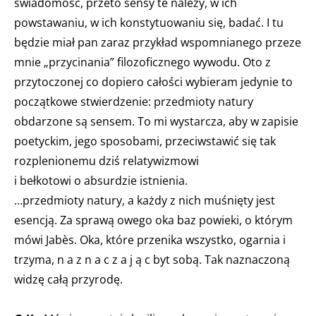
świadomość, przeto sensy te należy, w ich
powstawaniu, w ich konstytuowaniu się, badać. I tu
będzie miał pan zaraz przykład wspomnianego przeze
mnie „przycinania” filozoficznego wywodu. Oto z
przytoczonej co dopiero całości wybieram jedynie to
początkowe stwierdzenie: przedmioty natury
obdarzone są sensem. To mi wystarcza, aby w zapisie
poetyckim, jego sposobami, przeciwstawić się tak
rozplenionemu dziś relatywizmowi
i bełkotowi o absurdzie istnienia.
…przedmioty natury, a każdy z nich muśnięty jest
esencją. Za sprawą owego oka baz powieki, o którym
mówi Jabès. Oka, które przenika wszystko, ogarnia i
trzyma, n a z n a c z a j ą c byt sobą. Tak naznaczoną
widzę całą przyrodę.