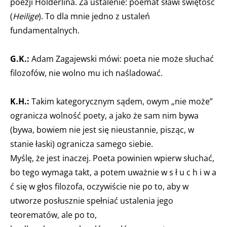
poezji Hölderlina. Za ustalenie: poemat sławi świętość
(
Heilige
). To dla mnie jedno z ustaleń
fundamentalnych.
G.K.:
Adam Zagajewski mówi: poeta nie może słuchać
filozofów, nie wolno mu ich naśladować.
K.H.:
Takim kategorycznym sądem, owym „nie może”
ogranicza wolność poety, a jako że sam nim bywa
(bywa, bowiem nie jest się nieustannie, pisząc, w
stanie łaski) ogranicza samego siebie.
Myślę, że jest inaczej. Poeta powinien wpierw słuchać,
bo tego wymaga takt, a potem uważnie w s ł u c h i w a
ć się w głos filozofa, oczywiście nie po to, aby w
utworze posłusznie spełniać ustalenia jego
teorematów, ale po to,