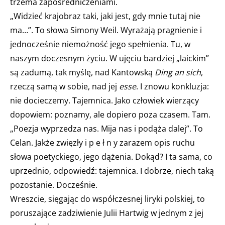
trzema zapośredniczeniami.
„Widzieć krajobraz taki, jaki jest, gdy mnie tutaj nie
ma…”. To słowa Simony Weil. Wyrażają pragnienie i
jednocześnie niemożność jego spełnienia. Tu, w
naszym doczesnym życiu. W ujęciu bardziej „laickim”
są zadumą, tak myślę, nad Kantowską
Ding an sich
,
rzeczą samą w sobie, nad jej
esse
. I znowu konkluzja:
nie docieczemy. Tajemnica. Jako człowiek wierzący
dopowiem: poznamy, ale dopiero poza czasem. Tam.
„Poezja wyprzedza nas. Mija nas i podąża dalej”. To
Celan. Jakże zwięzły i p e ł n y zarazem opis ruchu
słowa poetyckiego, jego dążenia. Dokąd? I ta sama, co
uprzednio, odpowiedź: tajemnica. I dobrze, niech taką
pozostanie. Docześnie.
Wreszcie, sięgając do współczesnej liryki polskiej, to
poruszające zadziwienie Julii Hartwig w jednym z jej