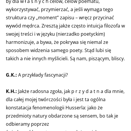
by dla w ł a s n y c h celów, celów poematu,
wykorzystywać, przymierzać, a jeśli wymaga tego
struktura czy „moment” zapisu – wręcz przycinać
wywód mędrca. Zresztą jakże często intuicja filozofa w
swojej treści i w języku (nierzadko poetyckim)
harmonizuje, a bywa, że pokrywa się niemal ze
sposobem widzenia samego poety. Stąd lubi się
takich a nie innych myślicieli. Są nam, piszącym, bliscy.
G.K.:
A przykłady fascynacji?
K.H.:
Jakże radosna zgoła, jak p r z y d a t n a dla mnie,
dla całej mojej twórczości była i jest ta ogólna
konstatacja fenomenologii Husserla: jako że
przedmioty natury obdarzone są sensem, bo tak je
odbieramy poprzez