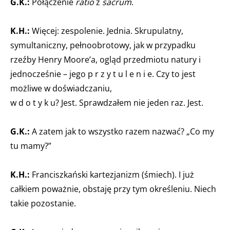
G.K.:
Połączenie
ratio
z
sacrum
.
K.H.:
Więcej: zespolenie. Jednia. Skrupulatny,
symultaniczny, pełnoobrotowy, jak w przypadku
rzeźby Henry Moore’a, ogląd przedmiotu natury i
jednocześnie – jego p r z y t u l e n i e. Czy to jest
możliwe w doświadczaniu,
w d o t y k u? Jest. Sprawdzałem nie jeden raz. Jest.
G.K.:
A zatem jak to wszystko razem nazwać? „Co my
tu mamy?”
K.H.:
Franciszkański kartezjanizm (śmiech). I już
całkiem poważnie, obstaję przy tym określeniu. Niech
takie pozostanie.