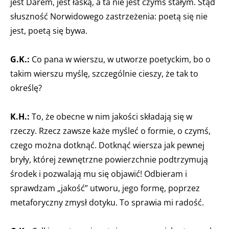
jest Darem, jest łaską, a ta nie jest czymś stałym. Stąd
słuszność Norwidowego zastrzeżenia: poetą się nie
jest, poetą się bywa.
G.K.:
Co pana w wierszu, w utworze poetyckim, bo o
takim wierszu myślę, szczególnie cieszy, że tak to
określę?
K.H.:
To, że obecne w nim jakości składają się w
rzeczy. Rzecz zawsze każe myśleć o formie, o czymś,
czego można dotknąć. Dotknąć wiersza jak pewnej
bryły, której zewnętrzne powierzchnie podtrzymują
środek i pozwalają mu się objawić! Odbieram i
sprawdzam „jakość” utworu, jego formę, poprzez
metaforyczny zmysł dotyku. To sprawia mi radość.