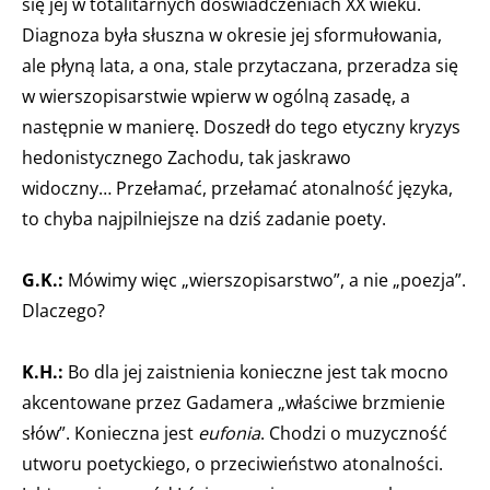
się jej w totalitarnych doświadczeniach XX wieku.
Diagnoza była słuszna w okresie jej sformułowania,
ale płyną lata, a ona, stale przytaczana, przeradza się
w wierszopisarstwie wpierw w ogólną zasadę, a
następnie w manierę. Doszedł do tego etyczny kryzys
hedonistycznego Zachodu, tak jaskrawo
widoczny… Przełamać, przełamać atonalność języka,
to chyba najpilniejsze na dziś zadanie poety.
G.K.:
Mówimy więc „wierszopisarstwo”, a nie „poezja”.
Dlaczego?
K.H.:
Bo dla jej zaistnienia konieczne jest tak mocno
akcentowane przez Gadamera „właściwe brzmienie
słów”. Konieczna jest
eufonia
. Chodzi o muzyczność
utworu poetyckiego, o przeciwieństwo atonalności.