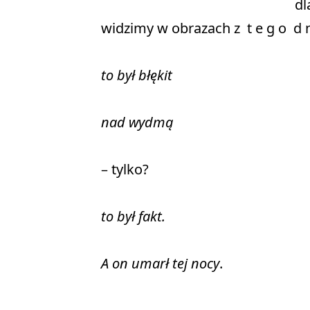
                                                  
widzimy w obrazach z  t e g o  d n 
to był błękit
nad wydmą
– tylko?

to był fakt.
A on umarł tej nocy
.
