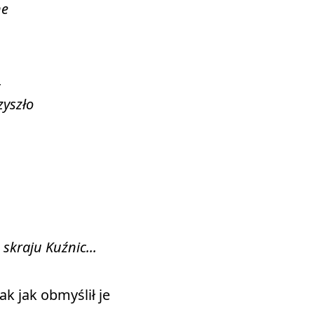
ne
,
zyszło
skraju Kuźnic...
 jak obmyślił je 
