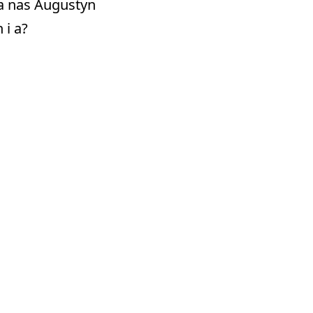
      dla nas Augustyn

i a?
