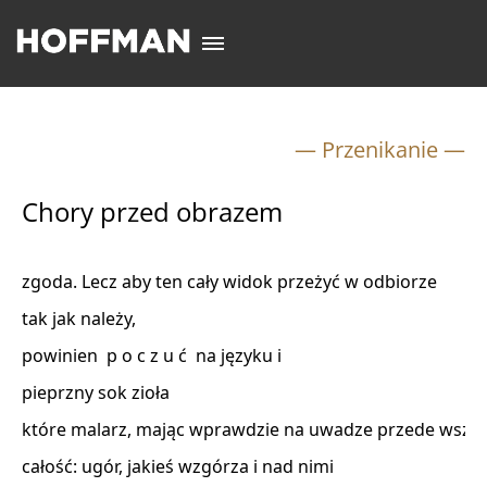
— Przenikanie —
Chory przed obrazem
zgoda. Lecz aby ten cały widok przeżyć w odbiorze 

tak jak należy, 

powinien  p o c z u ć  na języku i 

pieprzny sok zioła 

które malarz, mając wprawdzie na uwadze przede wszyst
całość: ugór, jakieś wzgórza i nad nimi 
