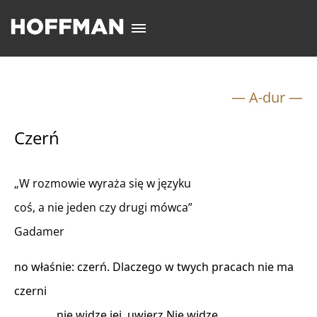
— A-dur —
Czerń
„W rozmowie wyraża się w języku
coś, a nie jeden czy drugi mówca”
Gadamer
no właśnie: czerń. Dlaczego w twych pracach nie ma 

czerni 

               nie widzę jej, uwierz Nie widzę 
