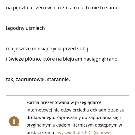
na pędzlu a czerń w  d o z n a n i u  to nie to samo 

łagodny uśmiech 

ma jeszcze miesiąc życia przed sobą 

i świeże płótno, które na blejtram naciągnął rano, 

tak, zagruntował, starannie. 
Forma prezentowana w przeglądarce
internetowej nie odzwierciedla dokładnie zapisu
drukowanego. Zapraszamy do zapoznania się z
oryginalnym układem literniczym dostępnym w
postaci skanu -
wyświetl plik PDF (w nowej