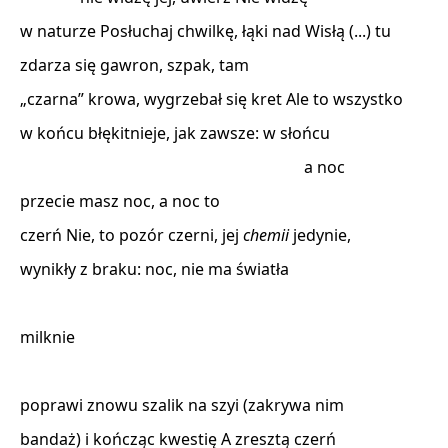
w naturze Posłuchaj chwilkę, łąki nad Wisłą (...) tu 

zdarza się gawron, szpak, tam 

„czarna” krowa, wygrzebał się kret Ale to wszystko 

w końcu błękitnieje, jak zawsze: w słońcu 

                                                                       a noc 

przecie masz noc, a noc to 

czerń Nie, to pozór czerni, jej 
chemii
 jedynie, 

wynikły z braku: noc, nie ma światła 

milknie 

poprawi znowu szalik na szyi (zakrywa nim 

bandaż) i kończąc kwestię A zresztą czerń 
