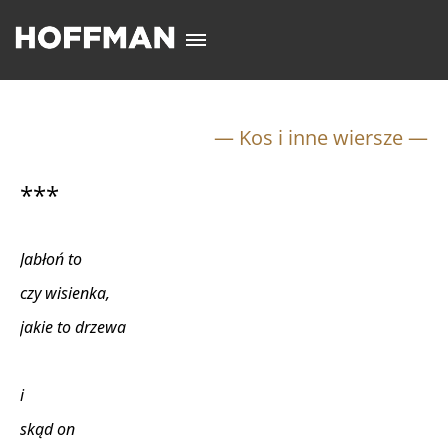
— Kos i inne wiersze —
***
Jabłoń to
czy wisienka,
jakie to drzewa
i
skąd on