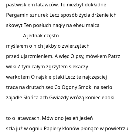
pastwiskiem latawców. To niezbyt dokładne 

Pergamin sznurek Lecz sposób życia drżenie ich 

skowyt Ten posłuch nagły na eheu malca 

              A jednak często 

myślałem o nich jakby o zwierzętach 

przed ujarzmieniem. A więc O psy, mówiłem Patrz 

wilki Z tym całym zgrzytem siekaczy 

warkotem O rajskie ptaki Lecz te najczęściej 

tracą na drutach sex Co Ogony Smoki na serio 

zajadłe Słońca ach Gwiazdy wróżą koniec epoki 

to o latawcach. Mówiono jesień Jesień 

szła już w ogniu Papiery klonów płonące w powietrzu 
