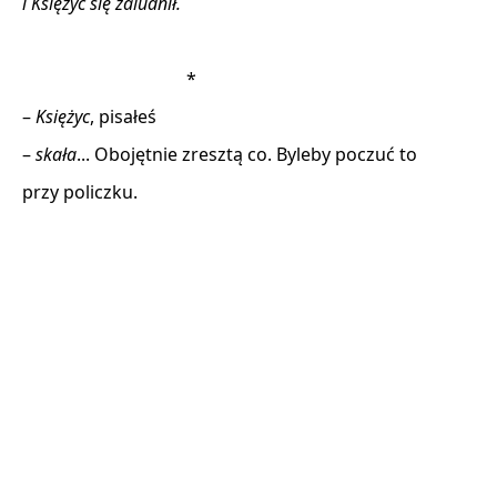
i Księżyc się zaludnił.
                                     * 

– 
Księżyc
, pisałeś 

– 
skała
... Obojętnie zresztą co. Byleby poczuć to 

przy policzku. 
