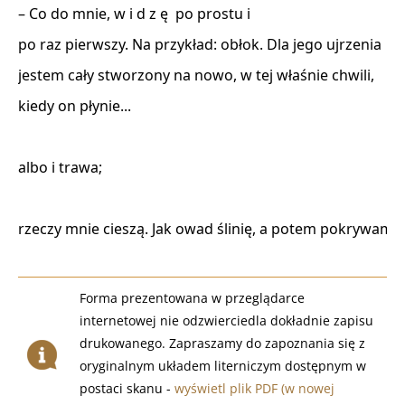
– Co do mnie, w i d z ę  po prostu i

po raz pierwszy. Na przykład: obłok. Dla jego ujrzenia

jestem cały stworzony na nowo, w tej właśnie chwili,

kiedy on płynie...

albo i trawa;

rzeczy mnie cieszą. Jak owad ślinię, a potem pokrywam.
Forma prezentowana w przeglądarce
internetowej nie odzwierciedla dokładnie zapisu
drukowanego. Zapraszamy do zapoznania się z
oryginalnym układem literniczym dostępnym w
postaci skanu -
wyświetl plik PDF (w nowej