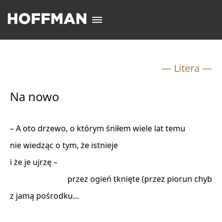
— Litera —
Na nowo
– A oto drzewo, o którym śniłem wiele lat temu

nie wiedząc o tym, że istnieje

i że je ujrzę –

                             przez ogień tknięte (przez piorun chyba)

z jamą pośrodku...
