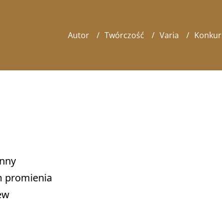
Autor
Twórczość
Varia
Konkur
nny 

m promienia 

w 
