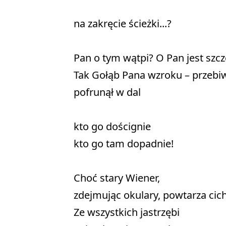
na zakręcie ścieżki...? 

Pan o tym wątpi? O Pan jest szczę
Tak Gołąb Pana wzroku – przebiws
pofrunął w dal 

kto go doścignie 

kto go tam dopadnie! 

Choć stary Wiener, 

zdejmując okulary, powtarza cicho
Ze wszystkich jastrzębi 
