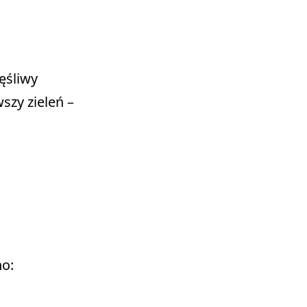
śliwy 

zy zieleń – 

: 
