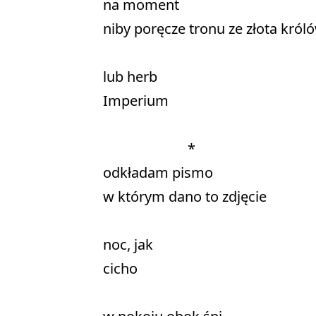
na moment 

niby poręcze tronu ze złota królów
lub herb 

Imperium 

                        * 

odkładam pismo 

w którym dano to zdjęcie 

noc, jak 

cicho 
