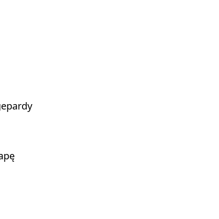
epardy 

pę 
