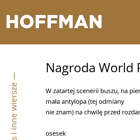
Nagroda World 
— Kos i inne wiersze —
W zatartej scenerii buszu, na pie
mała antylopa (tej odmiany 

nie znam) na chwilę przed rozdar
osesek 
