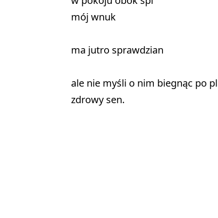
w pokoju obok śpi 

mój wnuk 

ma jutro sprawdzian 

ale nie myśli o nim biegnąc po pl
zdrowy sen. 
