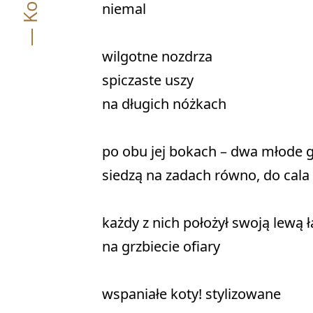
niemal 

wilgotne nozdrza 

spiczaste uszy 

na długich nóżkach 

po obu jej bokach – dwa młode g
siedzą na zadach równo, do cala 

każdy z nich położył swoją lewą ła
na grzbiecie ofiary 

wspaniałe koty! stylizowane 
