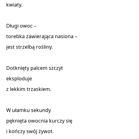
kwiaty.

Długi owoc –

torebka zawierająca nasiona –

jest strzelbą rośliny.

Dotknięty palcem szczyt

eksploduje

z lekkim trzaskiem.

W ułamku sekundy

pęknięta owocnia kurczy się

i kończy swój żywot.
