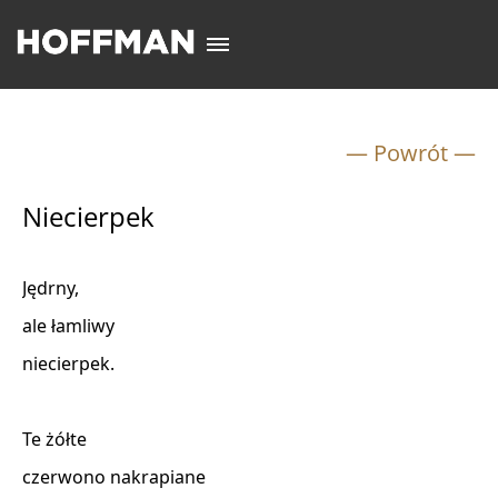
— Powrót —
Niecierpek
Jędrny,

ale łamliwy

niecierpek.

Te żółte

czerwono nakrapiane
