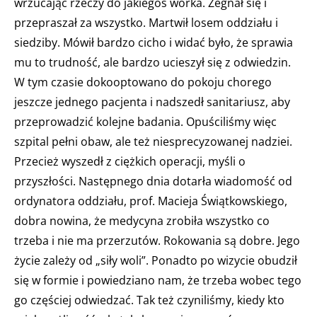
wrzucając rzeczy do jakiegoś worka. Żegnał się i
przepraszał za wszystko. Martwił losem oddziału i
siedziby. Mówił bardzo cicho i widać było, że sprawia
mu to trudność, ale bardzo ucieszył się z odwiedzin.
W tym czasie dokooptowano do pokoju chorego
jeszcze jednego pacjenta i nadszedł sanitariusz, aby
przeprowadzić kolejne badania. Opuściliśmy więc
szpital pełni obaw, ale też niesprecyzowanej nadziei.
Przecież wyszedł z ciężkich operacji, myśli o
przyszłości. Następnego dnia dotarła wiadomość od
ordynatora oddziału, prof. Macieja Świątkowskiego,
dobra nowina, że medycyna zrobiła wszystko co
trzeba i nie ma przerzutów. Rokowania są dobre. Jego
życie zależy od „siły woli”. Ponadto po wizycie obudził
się w formie i powiedziano nam, że trzeba wobec tego
go częściej odwiedzać. Tak też czyniliśmy, kiedy kto