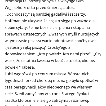
Promocja tej pozycji odbyła się w bydgoskim
Węgliszku krótko przed śmiercią autora.
„Odchodzący” są bardziej gadatliwi i szczerzy.
Hoffman nie ukrywał, że często sięga po ważne dla
siebie cytaty, że nie boi się cierpienia i skupia na
sprawach ostatecznych. Z ważnych myśli nurtujących
w tym czasie pisarza warto odnotować choćby dwie:
„Jesteśmy ręką piszącą” Crosby’ego z
dopowiedzeniem: „Kto powiedz. Kto nami pisze” i „Czy
wiesz, że ostatnia kwestia w książce to oko, oko bez
powieki?” Jabésa.
Lubił wędrówki po centrum miasta. W ostatnich
tygodniach przed chorobą można go było spotkać w
czas peregrynacji jakby nieobecnego we własnym
ciele. Szedł zamyślony w stronę Starego Rynku i
rzadko kto ośmielał się go zatrzymać rozmową.