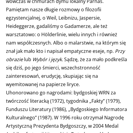
wówczas w chmurach dymu lokalny Parnas.
Pamiętam nasze długie rozmowy o filozofii
egzystencjalnej, o Weil, Leibnizu, Jaspersie,
Heideggerze, gadaliśmy o Gadamerze, ale też
warsztatowo: o Hölderlinie, wielu innych i również
nam współczesnych. Albo o malarstwie, na którym się
znał jak mało kto i napisał empatyczne eseje, np.
Przy
obrazie
lub
Wybór i język.
Sądzę, że za mało podkreśla
się dziś, po jego śmierci, wszechstronność
zainteresowań, erudycję, skupiając się na
wyemitowanej na papierze liryce.
Uhonorowano go nagrodami: bydgoskiej WRN za
twórczość literacką (1972), tygodnika „Fakty” (1979),
Funduszu Literatury (1986), „Bydgoskiego Informatora
Kulturalnego” (1987). W 1996 roku otrzymał Nagrodę
Artystyczną Prezydenta Bydgoszczy, w 2004 Medal