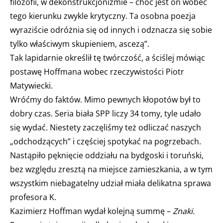
filozofii, w dekonstrukcjonizmie – choć jest on wobec
tego kierunku zwykle krytyczny. Ta osobna poezja
wyraziście odróżnia się od innych i odznacza się sobie
tylko właściwym skupieniem, ascezą”.
Tak lapidarnie określił tę twórczość, a ściślej mówiąc
postawę Hoffmana wobec rzeczywistości Piotr
Matywiecki.
Wróćmy do faktów. Mimo pewnych kłopotów był to
dobry czas. Seria biała SPP liczy 34 tomy, tyle udało
się wydać. Niestety zaczęliśmy też odliczać naszych
„odchodzących” i częściej spotykać na pogrzebach.
Nastąpiło pęknięcie oddziału na bydgoski i toruński,
bez względu zresztą na miejsce zamieszkania, a w tym
wszystkim niebagatelny udział miała delikatna sprawa
profesora K.
Kazimierz Hoffman wydał kolejną summę –
Znaki.