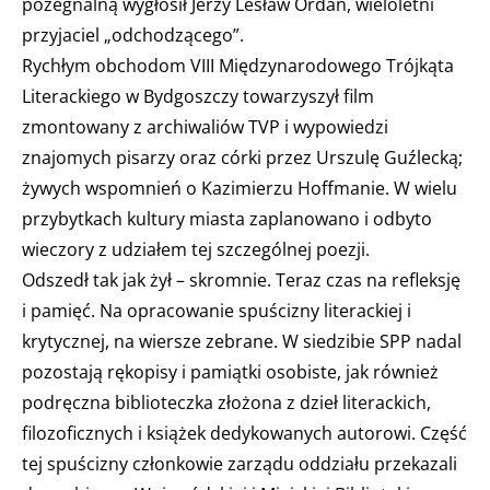
pożegnalną wygłosił Jerzy Lesław Ordan, wieloletni
przyjaciel „odchodzącego”.
Rychłym obchodom VIII Międzynarodowego Trójkąta
Literackiego w Bydgoszczy towarzyszył film
zmontowany z archiwaliów TVP i wypowiedzi
znajomych pisarzy oraz córki przez Urszulę Guźlecką;
żywych wspomnień o Kazimierzu Hoffmanie. W wielu
przybytkach kultury miasta zaplanowano i odbyto
wieczory z udziałem tej szczególnej poezji.
Odszedł tak jak żył – skromnie. Teraz czas na refleksję
i pamięć. Na opracowanie spuścizny literackiej i
krytycznej, na wiersze zebrane. W siedzibie SPP nadal
pozostają rękopisy i pamiątki osobiste, jak również
podręczna biblioteczka złożona z dzieł literackich,
filozoficznych i książek dedykowanych autorowi. Część
tej spuścizny członkowie zarządu oddziału przekazali