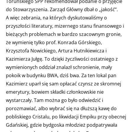
Toruńskiego SPP rekomendował podanie o przyjęcie
do Stowarzyszenia. Zarząd Główny dbał o „jakość”.
A więc zebrania, na których dyskutowaliśmy o
przyszłości literatury, mizernego stanu finansowego i
bieżących problemach w bardzo szacownym gronie,
że wymienię tylko prof. Konrada Górskiego,
Krzysztofa Nowickiego, Artura Hutnikiewicza i
Kazimierza Jułgę. To dzięki życzliwości ostatniego z
wymienionych oddział znalazł schronienie, mały
pokoik w budynku BWA, dziś bwa. Za ten lokal pan
Kazimierz uparł się sam opłacać czynsz ze skromnej
emerytury, bowiem składki członkowskie nie
wystarczały. Tam można go było odwiedzić i
porozmawiać, albo wybrać się na dłuższą kawę do
pobliskiego Cristalu, po likwidacji Empiku przy obecnej
Gdańskiej, gdzie bydgoska młodzież podpatrywała