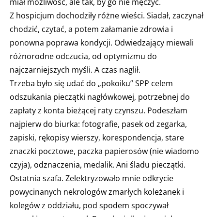
miał możliwość, ale tak, by go nie męczyć.
Z hospicjum dochodziły różne wieści. Siadał, zaczynał
chodzić, czytać, a potem załamanie zdrowia i
ponowna poprawa kondycji. Odwiedzający miewali
różnorodne odczucia, od optymizmu do
najczarniejszych myśli. A czas naglił.
Trzeba było się udać do „pokoiku” SPP celem
odszukania pieczątki nagłówkowej, potrzebnej do
zapłaty z konta bieżącej raty czynszu. Podeszłam
najpierw do biurka: fotografie, pasek od zegarka,
zapiski, rękopisy wierszy, korespondencja, stare
znaczki pocztowe, paczka papierosów (nie wiadomo
czyja), odznaczenia, medalik. Ani śladu pieczątki.
Ostatnia szafa. Zelektryzowało mnie odkrycie
powycinanych nekrologów zmarłych koleżanek i
kolegów z oddziału, pod spodem spoczywał