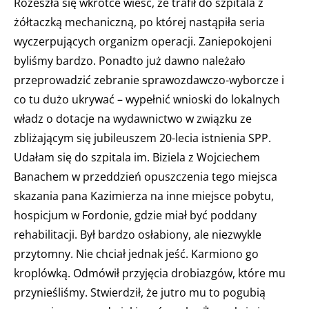
Rozeszła się wkrótce wieść, że trafił do szpitala z
żółtaczką mechaniczną, po której nastąpiła seria
wyczerpujących organizm operacji. Zaniepokojeni
byliśmy bardzo. Ponadto już dawno należało
przeprowadzić zebranie sprawozdawczo-wyborcze i
co tu dużo ukrywać – wypełnić wnioski do lokalnych
władz o dotacje na wydawnictwo w związku ze
zbliżającym się jubileuszem 20-lecia istnienia SPP.
Udałam się do szpitala im. Biziela z Wojciechem
Banachem w przeddzień opuszczenia tego miejsca
skazania pana Kazimierza na inne miejsce pobytu,
hospicjum w Fordonie, gdzie miał być poddany
rehabilitacji. Był bardzo osłabiony, ale niezwykle
przytomny. Nie chciał jednak jeść. Karmiono go
kroplówką. Odmówił przyjęcia drobiazgów, które mu
przynieśliśmy. Stwierdził, że jutro mu to pogubią