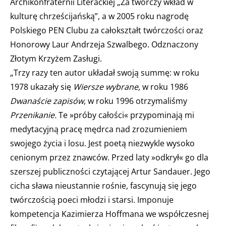
Archikonfraternii Literackiej „Za twórczy wkład w
kulturę chrześcijańską”, a w 2005 roku nagrodę
Polskiego PEN Clubu za całokształt twórczości oraz
Honorowy Laur Andrzeja Szwalbego. Odznaczony
Złotym Krzyżem Zasługi.
„Trzy razy ten autor układał swoją summę: w roku
1978 ukazały się
Wiersze wybrane,
w roku 1986
Dwanaście zapisów
, w roku 1996 otrzymaliśmy
Przenikanie.
Te »próby całości« przypominają mi
medytacyjną pracę mędrca nad zrozumieniem
swojego życia i losu. Jest poetą niezwykle wysoko
cenionym przez znawców. Przed laty »odkrył« go dla
szerszej publiczności czytającej Artur Sandauer. Jego
cicha sława nieustannie rośnie, fascynują się jego
twórczością poeci młodzi i starsi. Imponuje
kompetencja Kazimierza Hoffmana we współczesnej